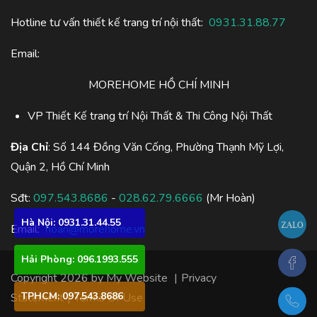
Hotline tư vấn thiết kế trang trí nội thất:
0931.31.88.77
Email:
MOREHOME HỒ CHÍ MINH
VP Thiết Kế trang trí Nội Thất & Thi Công Nội Thất
Địa Chỉ
: Số 144 Đồng Văn Cống, Phường Thạnh Mỹ Lợi,
Quận 2, Hồ Chí Minh
Sđt:
097.543.8686
-
028.62.79.6666
(Mr Hoàn)
Hà Nội: 0931.31.44.55
Email:
hoan@morehome.vn
Hải Phòng: 096.1993.555
Copyright 2026 by My Website
|
Privacy
TPHCM: 097.543.8686
Statement
|
Terms Of Use