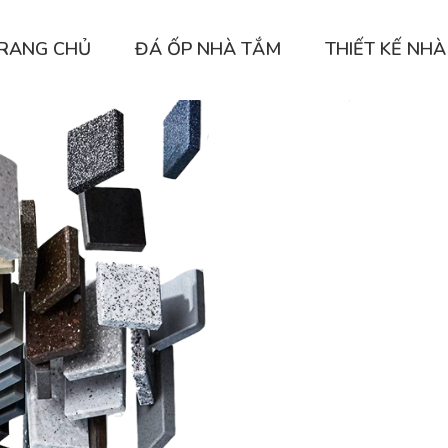
RANG CHỦ
ĐÁ ỐP NHÀ TẮM
THIẾT KẾ NHÀ