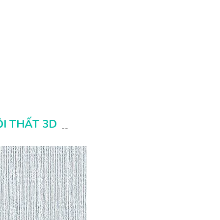
I THẤT 3D
--