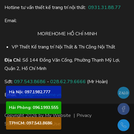
Hotline tư vấn thiết kế trang trí nội thất:
0931.31.88.77
Email:
MOREHOME HỒ CHÍ MINH
VP Thiết Kế trang trí Nội Thất & Thi Công Nội Thất
Địa Chỉ
: Số 144 Đồng Văn Cống, Phường Thạnh Mỹ Lợi,
Quận 2, Hồ Chí Minh
Sđt:
097.543.8686
-
028.62.79.6666
(Mr Hoàn)
Hà Nội: 097.1982.777
Email:
hoan@morehome.vn
Hải Phòng: 096.1993.555
Copyright 2026 by My Website
|
Privacy
TPHCM: 097.543.8686
Statement
|
Terms Of Use