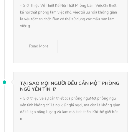
- Giới Thiệu Về Thiết Kế Nội Thất Phòng Làm ViệcKhi thiết
kế nội thất phòng làm việc nhỏ, việc tối ưu hóa không gian
là yếu tố then chốt. Bạn có thể sử dụng các mẫu bàn làm
việc g
Read More
TẠI SAO MỌI NGƯỜI ĐỀU CẦN MỘT PHÒNG
NGỦ YÊN TĨNH?
- Giới thiệu về sự cần thiết của phòng ngủMột phòng ngủ
yên tĩnh không chỉ là nơi để nghỉ ngơi, mà còn là không gian
để tái tạo năng lượng và làm mới tinh thần. Khi thế giới bên
n