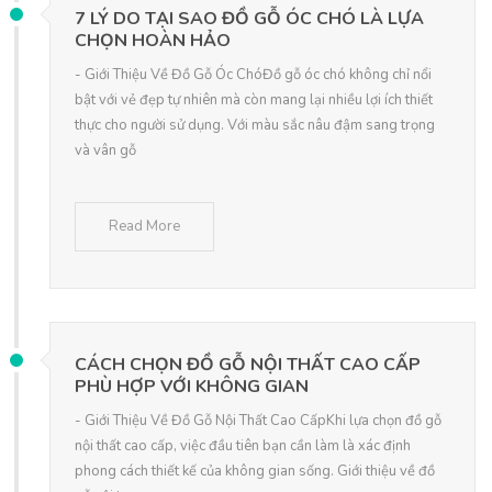
7 LÝ DO TẠI SAO ĐỒ GỖ ÓC CHÓ LÀ LỰA
CHỌN HOÀN HẢO
- Giới Thiệu Về Đồ Gỗ Óc ChóĐồ gỗ óc chó không chỉ nổi
bật với vẻ đẹp tự nhiên mà còn mang lại nhiều lợi ích thiết
thực cho người sử dụng. Với màu sắc nâu đậm sang trọng
và vân gỗ
Read More
CÁCH CHỌN ĐỒ GỖ NỘI THẤT CAO CẤP
PHÙ HỢP VỚI KHÔNG GIAN
- Giới Thiệu Về Đồ Gỗ Nội Thất Cao CấpKhi lựa chọn đồ gỗ
nội thất cao cấp, việc đầu tiên bạn cần làm là xác định
phong cách thiết kế của không gian sống. Giới thiệu về đồ