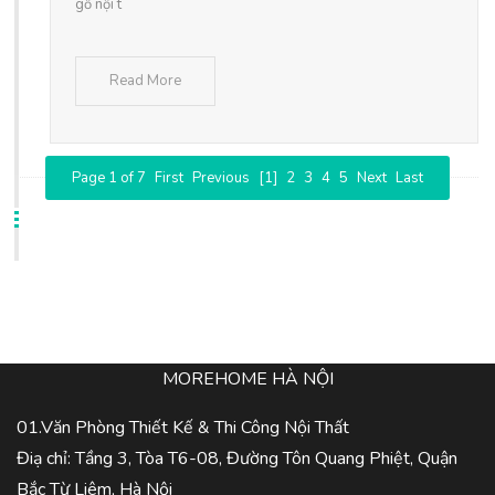
gỗ nội t
Read More
Page 1 of 7
First
Previous
[1]
2
3
4
5
Next
Last
MOREHOME HÀ NỘI
01.Văn Phòng Thiết Kế & Thi Công Nội Thất
Điạ chỉ: Tầng 3, Tòa T6-08, Đường Tôn Quang Phiệt, Quận
Bắc Từ Liêm, Hà Nội