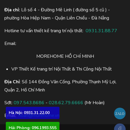
Địa chỉ:
Lô số 4 - Đường Mê Linh ( đường số 5 cũ ) -
phường Hòa Hiệp Nam - Quận Liên Chiểu - Đà Nẵng
Hotline tư vấn thiết kế trang trí nội thất:
0931.31.88.77
Email:
MOREHOME HỒ CHÍ MINH
VP Thiết Kế trang trí Nội Thất & Thi Công Nội Thất
Địa Chỉ
: Số 144 Đồng Văn Cống, Phường Thạnh Mỹ Lợi,
Quận 2, Hồ Chí Minh
Sđt:
097.543.8686
-
028.62.79.6666
(Mr Hoàn)
Hà Nội: 0931.31.22.00
Email:
hoan@morehome.vn
Hải Phòng: 096.1993.555